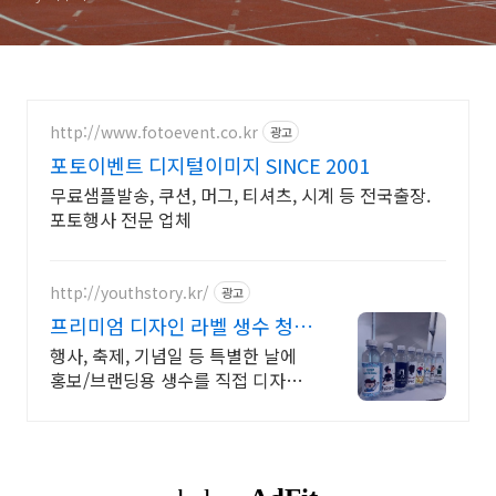
http://www.fotoevent.co.kr
광고
포토이벤트 디지털이미지 SINCE 2001
무료샘플발송, 쿠션, 머그, 티셔츠, 시계 등 전국출장.
포토행사 전문 업체
http://youthstory.kr/
광고
프리미엄 디자인 라벨 생수 청춘
스토리
행사, 축제, 기념일 등 특별한 날에
홍보/브랜딩용 생수를 직접 디자인
해보세요. 소량제작 및 대량주문, 정
기배송, 맞춤스케쥴 배송, 공장직영
맞춤생수 제작