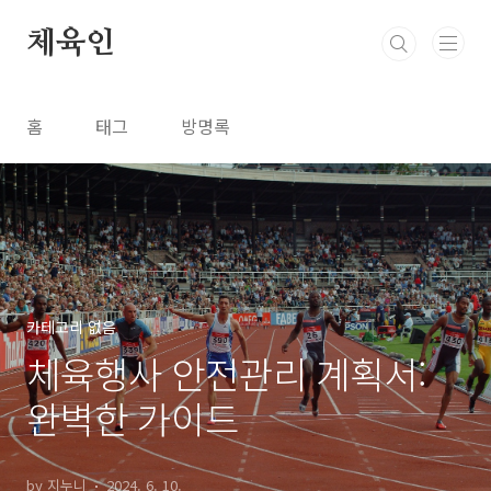
본문 바로가기
체육인
홈
태그
방명록
카테고리 없음
체육행사 안전관리 계획서:
완벽한 가이드
by 지누니
2024. 6. 10.