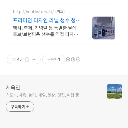
http://youthstory.kr/
광고
프리미엄 디자인 라벨 생수 청춘
스토리
행사, 축제, 기념일 등 특별한 날에
홍보/브랜딩용 생수를 직접 디자인
해보세요. 소량제작 및 대량주문, 정
기배송, 맞춤스케쥴 배송, 공장직영
맞춤생수 제작
45
구독하기
체육인
스포츠, 체육, 놀이, 게임, 일상, 맛집, 여행 등
구독하기