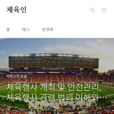
본문 바로가기
체육인
홈
태그
방명록
카테고리 없음
체육행사 개최 및 안전관리,
체육행사 관련 법의 이해와
법 개정 동향
by 지누니
2024. 5. 31.