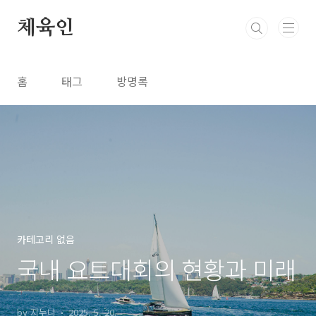
본문 바로가기
체육인
홈
태그
방명록
카테고리 없음
국내 요트대회의 현황과 미래
by 지누니
2025. 5. 20.