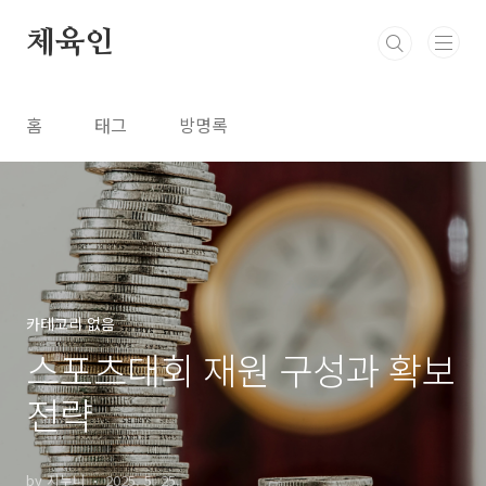
본문 바로가기
체육인
홈
태그
방명록
카테고리 없음
스포츠대회 재원 구성과 확보
전략
by 지누니
2025. 5. 25.