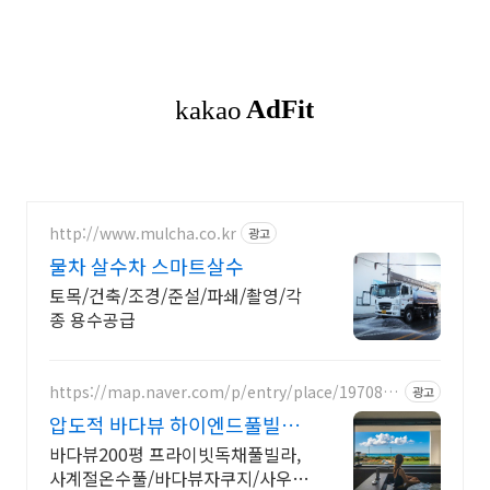
http://www.mulcha.co.kr
광고
물차 살수차 스마트살수
토목/건축/조경/준설/파쇄/촬영/각
종 용수공급
https://map.naver.com/p/entry/place/1970846
광고
886
압도적 바다뷰 하이엔드풀빌라
바다뷰 자쿠지 상시 무료
바다뷰200평 프라이빗독채풀빌라,
사계절온수풀/바다뷰자쿠지/사우