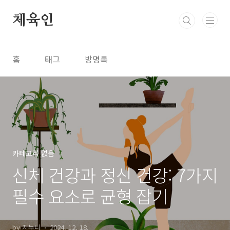
본문 바로가기
체육인
홈
태그
방명록
카테고리 없음
신체 건강과 정신 건강: 7가지
필수 요소로 균형 잡기
by 지누니
2024. 12. 18.